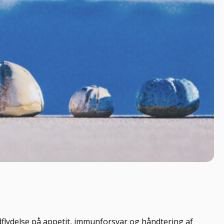
dflydelse på appetit, immunforsvar og håndtering af