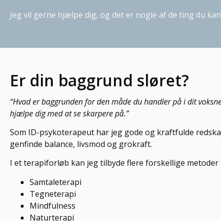
Jeg vil gerne hjælpe dig, og det er nogle af de ting du kan
Er din baggrund sløret?
“Hvad er baggrunden for den måde du handler på i dit voksne liv
hjælpe dig med at se skarpere på.”
Som ID-psykoterapeut har jeg gode og kraftfulde redska
genfinde balance, livsmod og grokraft.
I et terapiforløb kan jeg tilbyde flere forskellige metoder
Samtaleterapi
Tegneterapi
Mindfulness
Naturterapi