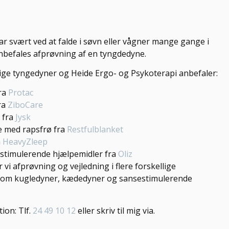
ar svært ved at falde i søvn eller vågner mange gange i
anbefales afprøvning af en tyngdedyne.
lige tyngedyner og Heide Ergo- og Psykoterapi anbefaler:
ra
Protac
ra
ZiboCare
 fra
Jysk
 med rapsfrø fra
Restfulblanket
a
HeavyZleep
 stimulerende hjælpemidler fra
Oliz
r vi afprøvning og vejledning i flere forskellige
som kugledyner, kædedyner og sansestimulerende
ion: Tlf.
24 49 10 12
eller skriv til mig via.