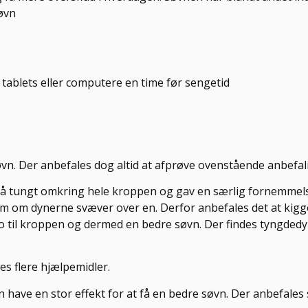
søvn
tablets eller computere en time før sengetid
søvn. Der anbefales dog altid at afprøve ovenstående anbefal
å tungt omkring hele kroppen og gav en særlig fornemmelse
 som om dynerne svæver over en. Derfor anbefales det at kig
 til kroppen og dermed en bedre søvn. Der findes tyngdedyne
des flere hjælpemidler.
en have en stor effekt for at få en bedre søvn. Der anbefales 