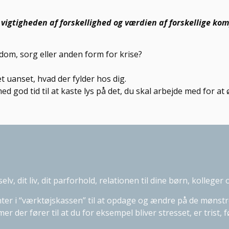
vigtigheden af forskellighed og værdien af forskellige kom
om, sorg eller anden form for krise?
t uanset, hvad der fylder hos dig.
d tid til at kaste lys på det, du skal arbejde med for at øg
selv, dit liv, dit parforhold, relationen til dine børn, kollege
er i “værktøjskassen” til at opdage og ændre på de mønstre, d
 der fører til at du for eksempel bliver stresset, er trist, f