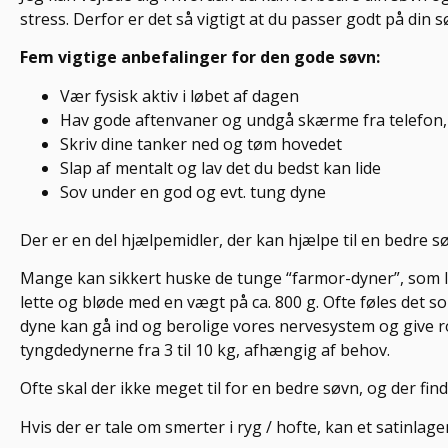
stress. Derfor er det så vigtigt at du passer godt på din 
Fem vigtige anbefalinger for den gode søvn:
Vær fysisk aktiv i løbet af dagen
Hav gode aftenvaner og undgå skærme fra telefon, 
Skriv dine tanker ned og tøm hovedet
Slap af mentalt og lav det du bedst kan lide
Sov under en god og evt. tung dyne
Der er en del hjælpemidler, der kan hjælpe til en bedre 
Mange kan sikkert huske de tunge “farmor-dyner”, som l
lette og bløde med en vægt på ca. 800 g. Ofte føles det
dyne kan gå ind og berolige vores nervesystem og give ro
tyngdedynerne fra 3 til 10 kg, afhængig af behov.
Ofte skal der ikke meget til for en bedre søvn, og der fin
Hvis der er tale om smerter i ryg / hofte, kan et satinlag