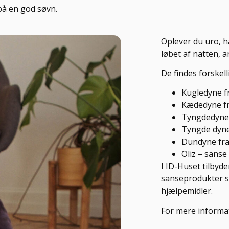
på en god søvn.
Oplever du uro, h
løbet af natten, 
De findes forskel
Kugledyne f
Kædedyne f
Tyngdedyne
Tyngde dyne
Dundyne fr
Oliz – sanse
I ID-Huset tilbyde
sanseprodukter 
hjælpemidler.
For mere informat