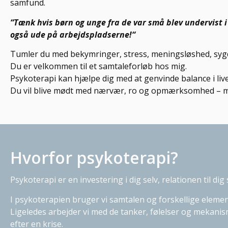
samfund.
“Tænk hvis børn og unge fra de var små blev undervist i 
også ude på arbejdspladserne!“
Tumler du med bekymringer, stress, meningsløshed, sygd
Du er velkommen til et samtaleforløb hos mig.
Psykoterapi kan hjælpe dig med at genvinde balance i live
Du vil blive mødt med nærvær, ro og opmærksomhed – med go
Hvorfor psykoterapi?
Psykoterapi er en investering i dig selv, relationen til dig 
I psykoterapien bruger vi samtalen og forskellige element
Ligeledes arbejder vi med de tanker, følelser og mekanismer
efter en krise.